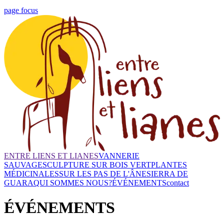
page focus
ENTRE LIENS ET LIANES
VANNERIE
SAUVAGE
SCULPTURE SUR BOIS VERT
PLANTES
MÉDICINALES
SUR LES PAS DE L'ÂNE
SIERRA DE
GUARA
QUI SOMMES NOUS?
ÉVÉNEMENTS
contact
ÉVÉNEMENTS