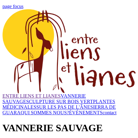
page focus
ENTRE LIENS ET LIANES
VANNERIE
SAUVAGE
SCULPTURE SUR BOIS VERT
PLANTES
MÉDICINALES
SUR LES PAS DE L'ÂNE
SIERRA DE
GUARA
QUI SOMMES NOUS?
ÉVÉNEMENTS
contact
VANNERIE SAUVAGE