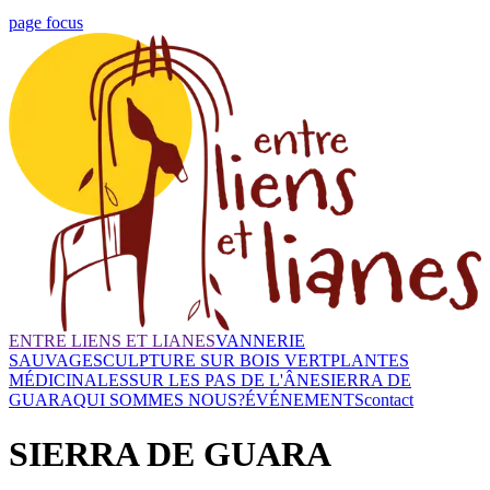
page focus
ENTRE LIENS ET LIANES
VANNERIE
SAUVAGE
SCULPTURE SUR BOIS VERT
PLANTES
MÉDICINALES
SUR LES PAS DE L'ÂNE
SIERRA DE
GUARA
QUI SOMMES NOUS?
ÉVÉNEMENTS
contact
SIERRA DE GUARA